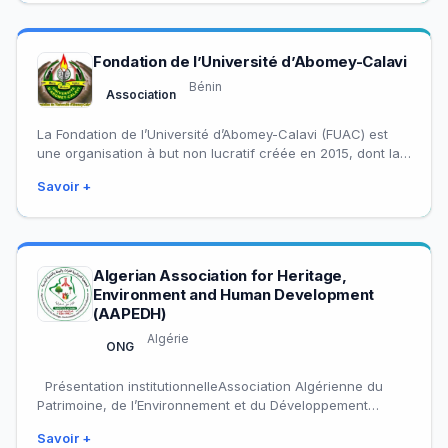
Fondation de l’Université d’Abomey-Calavi
Bénin
Association
La Fondation de l’Université d’Abomey-Calavi (FUAC) est
une organisation à but non lucratif créée en 2015, dont la
mission est de contribuer…
Savoir +
Algerian Association for Heritage,
Environment and Human Development
(AAPEDH)
Algérie
ONG
Présentation institutionnelleAssociation Algérienne du
Patrimoine, de l’Environnement et du Développement
HumainL’Association Algérienne du Patrimoine, de
Savoir +
l’Environnement et du Développement Humain (AAPEDH)…