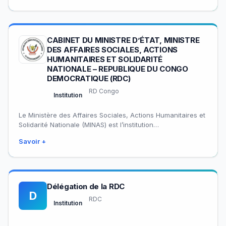
CABINET DU MINISTRE D’ÉTAT, MINISTRE
DES AFFAIRES SOCIALES, ACTIONS
HUMANITAIRES ET SOLIDARITÉ
NATIONALE – REPUBLIQUE DU CONGO
DEMOCRATIQUE (RDC)
RD Congo
Institution
Le Ministère des Affaires Sociales, Actions Humanitaires et
Solidarité Nationale (MINAS) est l’institution
gouvernementale de la République Démocratique du
Savoir +
Congo responsable du…
Délégation de la RDC
D
RDC
Institution