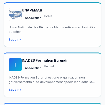
UNAPEMAB
Bénin
Association
Union Nationale des Pêcheurs Marins Artisans et Assimilés
du Bénin
Savoir +
INADES Formation Burundi
I
Burundi
Association
INADES-Formation Burundi est une organisation non
gouvernementale de développement spécialisée dans la
formation et l’appui accompagnement. Elle fait partie du
Savoir +
réseau panafricain…