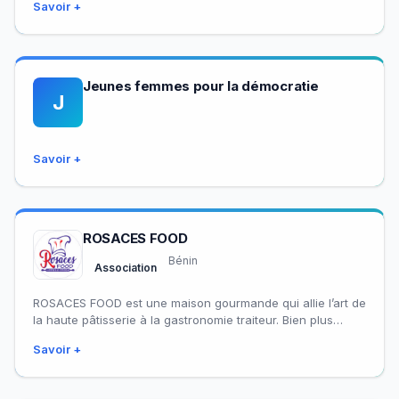
Savoir +
agricoles et la…
Jeunes femmes pour la démocratie
J
Savoir +
ROSACES FOOD
Bénin
Association
ROSACES FOOD est une maison gourmande qui allie l’art de
la haute pâtisserie à la gastronomie traiteur. Bien plus
qu’une simple pâtisserie…
Savoir +