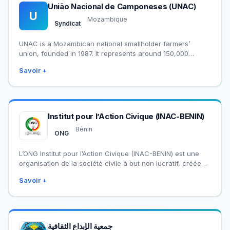
União Nacional de Camponeses (UNAC)
U
Mozambique
Syndicat
UNAC is a Mozambican national smallholder farmers’
union, founded in 1987. It represents around 150,000
members through a nationwide network of provincial,
Savoir +
district,…
Institut pour l’Action Civique (INAC-BENIN)
Bénin
ONG
L’ONG Institut pour l’Action Civique (INAC-BENIN) est une
organisation de la société civile à but non lucratif, créée
en 2002 et légalement…
Savoir +
جمعية الإبداع الثقافية