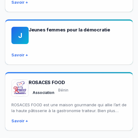
Savoir +
agricoles et la…
Jeunes femmes pour la démocratie
J
Savoir +
ROSACES FOOD
Bénin
Association
ROSACES FOOD est une maison gourmande qui allie l’art de
la haute pâtisserie à la gastronomie traiteur. Bien plus
qu’une simple pâtisserie…
Savoir +