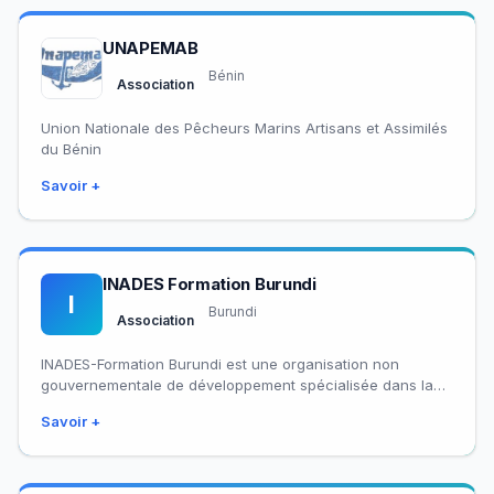
UNAPEMAB
Bénin
Association
Union Nationale des Pêcheurs Marins Artisans et Assimilés
du Bénin
Savoir +
INADES Formation Burundi
I
Burundi
Association
INADES-Formation Burundi est une organisation non
gouvernementale de développement spécialisée dans la
formation et l’appui accompagnement. Elle fait partie du
Savoir +
réseau panafricain…