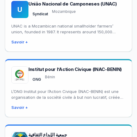
União Nacional de Camponeses (UNAC)
U
Mozambique
Syndicat
UNAC is a Mozambican national smallholder farmers’
union, founded in 1987. It represents around 150,000
members through a nationwide network of provincial,
Savoir +
district,…
Institut pour l’Action Civique (INAC-BENIN)
Bénin
ONG
L’ONG Institut pour l’Action Civique (INAC-BENIN) est une
organisation de la société civile à but non lucratif, créée
en 2002 et légalement…
Savoir +
جمعية الإبداع الثقافية