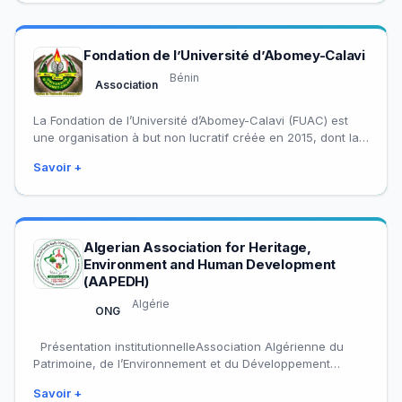
Fondation de l’Université d’Abomey-Calavi
Bénin
Association
La Fondation de l’Université d’Abomey-Calavi (FUAC) est
une organisation à but non lucratif créée en 2015, dont la
mission est de contribuer…
Savoir +
Algerian Association for Heritage,
Environment and Human Development
(AAPEDH)
Algérie
ONG
Présentation institutionnelleAssociation Algérienne du
Patrimoine, de l’Environnement et du Développement
HumainL’Association Algérienne du Patrimoine, de
Savoir +
l’Environnement et du Développement Humain (AAPEDH)…