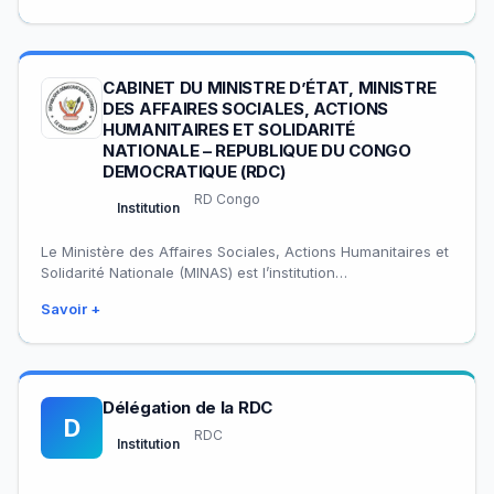
CABINET DU MINISTRE D’ÉTAT, MINISTRE
DES AFFAIRES SOCIALES, ACTIONS
HUMANITAIRES ET SOLIDARITÉ
NATIONALE – REPUBLIQUE DU CONGO
DEMOCRATIQUE (RDC)
RD Congo
Institution
Le Ministère des Affaires Sociales, Actions Humanitaires et
Solidarité Nationale (MINAS) est l’institution
gouvernementale de la République Démocratique du
Savoir +
Congo responsable du…
Délégation de la RDC
D
RDC
Institution