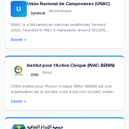
União Nacional de Camponeses (UNAC)
U
Mozambique
Syndicat
UNAC is a Mozambican national smallholder farmers’
union, founded in 1987. It represents around 150,000
members through a nationwide network of provincial,
Savoir +
district,…
Institut pour l’Action Civique (INAC-BENIN)
Bénin
ONG
L’ONG Institut pour l’Action Civique (INAC-BENIN) est une
organisation de la société civile à but non lucratif, créée
en 2002 et légalement…
Savoir +
جمعية الإبداع الثقافية