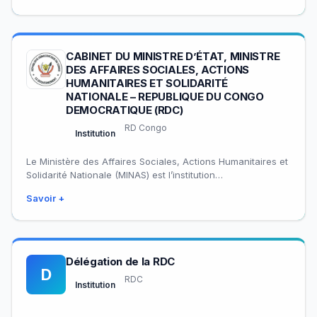
CABINET DU MINISTRE D’ÉTAT, MINISTRE
DES AFFAIRES SOCIALES, ACTIONS
HUMANITAIRES ET SOLIDARITÉ
NATIONALE – REPUBLIQUE DU CONGO
DEMOCRATIQUE (RDC)
RD Congo
Institution
Le Ministère des Affaires Sociales, Actions Humanitaires et
Solidarité Nationale (MINAS) est l’institution
gouvernementale de la République Démocratique du
Savoir +
Congo responsable du…
Délégation de la RDC
D
RDC
Institution