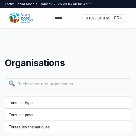
Forum Social Mondial Cotonou 2026 du 04 au 08 Août
FR
UTC-3 (Buenos Aires, São Pa
Accueil
/
Organisations
Organisations