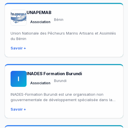
UNAPEMAB
Bénin
Association
Union Nationale des Pêcheurs Marins Artisans et Assimilés
du Bénin
Savoir +
INADES Formation Burundi
I
Burundi
Association
INADES-Formation Burundi est une organisation non
gouvernementale de développement spécialisée dans la
formation et l’appui accompagnement. Elle fait partie du
Savoir +
réseau panafricain…