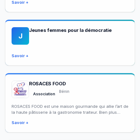
Savoir +
agricoles et la…
Jeunes femmes pour la démocratie
J
Savoir +
ROSACES FOOD
Bénin
Association
ROSACES FOOD est une maison gourmande qui allie l’art de
la haute pâtisserie à la gastronomie traiteur. Bien plus
qu’une simple pâtisserie…
Savoir +