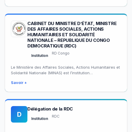
CABINET DU MINISTRE D’ÉTAT, MINISTRE
DES AFFAIRES SOCIALES, ACTIONS
HUMANITAIRES ET SOLIDARITÉ
NATIONALE – REPUBLIQUE DU CONGO
DEMOCRATIQUE (RDC)
RD Congo
Institution
Le Ministère des Affaires Sociales, Actions Humanitaires et
Solidarité Nationale (MINAS) est l’institution
gouvernementale de la République Démocratique du
Savoir +
Congo responsable du…
Délégation de la RDC
D
RDC
Institution