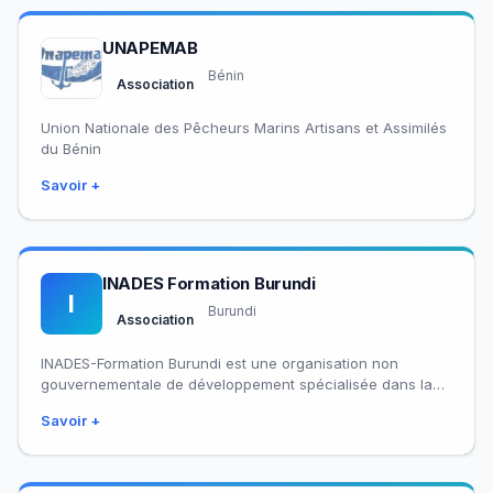
UNAPEMAB
Bénin
Association
Union Nationale des Pêcheurs Marins Artisans et Assimilés
du Bénin
Savoir +
INADES Formation Burundi
I
Burundi
Association
INADES-Formation Burundi est une organisation non
gouvernementale de développement spécialisée dans la
formation et l’appui accompagnement. Elle fait partie du
Savoir +
réseau panafricain…