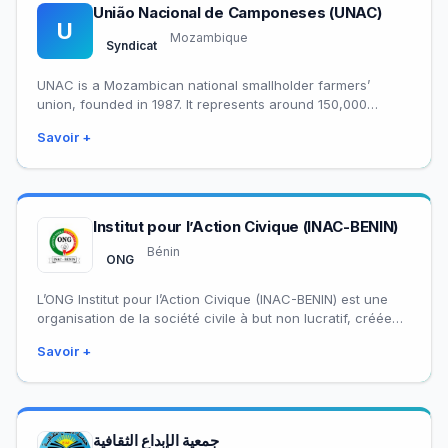
União Nacional de Camponeses (UNAC)
U
Mozambique
Syndicat
UNAC is a Mozambican national smallholder farmers’
union, founded in 1987. It represents around 150,000
members through a nationwide network of provincial,
Savoir +
district,…
Institut pour l’Action Civique (INAC-BENIN)
Bénin
ONG
L’ONG Institut pour l’Action Civique (INAC-BENIN) est une
organisation de la société civile à but non lucratif, créée
en 2002 et légalement…
Savoir +
جمعية الإبداع الثقافية