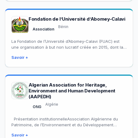
Fondation de l’Université d’Abomey-Calavi
Bénin
Association
La Fondation de l’Université d’Abomey-Calavi (FUAC) est
une organisation à but non lucratif créée en 2015, dont la
mission est de contribuer…
Savoir +
Algerian Association for Heritage,
Environment and Human Development
(AAPEDH)
Algérie
ONG
Présentation institutionnelleAssociation Algérienne du
Patrimoine, de l’Environnement et du Développement
HumainL’Association Algérienne du Patrimoine, de
Savoir +
l’Environnement et du Développement Humain (AAPEDH)…