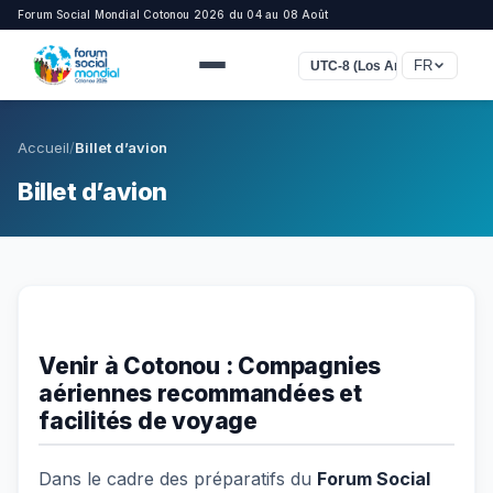
Forum Social Mondial Cotonou 2026 du 04 au 08 Août
FR
UTC-8 (Los Angeles)
Accueil
/
Billet d’avion
Billet d’avion
Venir à Cotonou : Compagnies
aériennes recommandées et
facilités de voyage
Dans le cadre des préparatifs du
Forum Social