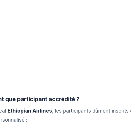
t que participant accrédité ?
ocal
Ethiopian Airlines
, les participants dûment inscri
sonnalisé :