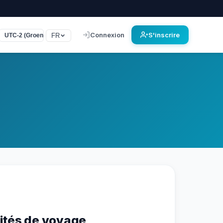
Connexion
S'inscrire
FR
UTC-2 (Groenland)
ités de voyage