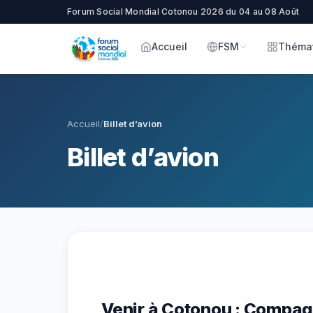
Forum Social Mondial Cotonou 2026 du 04 au 08 Août
Accueil
FSM
Théma
Accueil
/
Billet d’avion
Billet d’avion
Venir à Cotonou : Compag