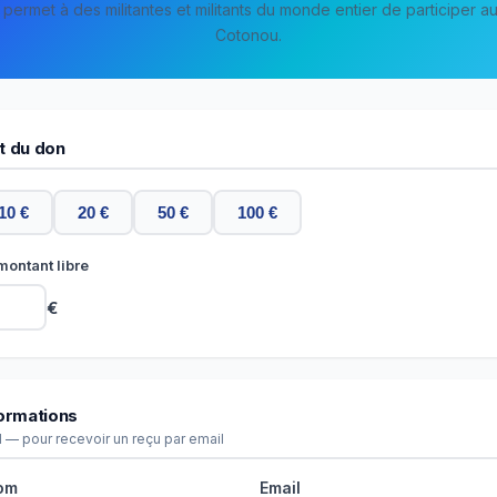
permet à des militantes et militants du monde entier de participer 
Cotonou.
t du don
10 €
20 €
50 €
100 €
montant libre
€
ormations
 — pour recevoir un reçu par email
om
Email