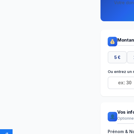
Votre don 
Montan
5 €
Ou entrez un 
Vos inf
Optionnel
Prénom & N