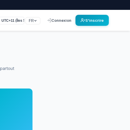
Connexion
S'inscrire
FR
UTC+11 (Îles Salomon)
 partout