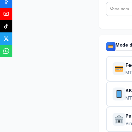
Mode d
Fe
MT
KK
MT
Pa
Vir