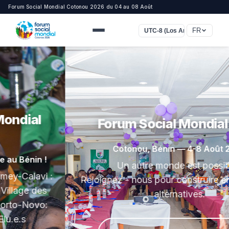
Forum Social Mondial Cotonou 2026 du 04 au 08 Août
FR
UTC-8 (Los Angeles)
Forum Social Mondial 2026
Cotonou, Bénin — 4-8 Août 2026
Un autre monde est possible !
Rejoignez - nous pour construire ensemble des
alternatives.