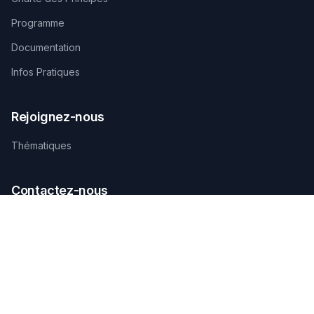
Programme
Documentation
Infos Pratiques
Rejoignez-nous
Thématiques
Contactez-nous
SECRÉTARIAT TECHNIQUE D'ORGANISATION
AGAMANDIN, Zone SBEE,
Abomey-Calavi, Bénin
+229 01 66 66 66 92
infosfsmcotonou2026@gmail.com