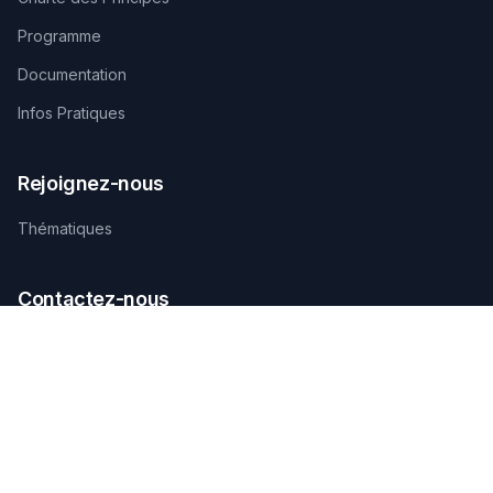
Programme
Documentation
Infos Pratiques
Rejoignez-nous
Thématiques
Contactez-nous
SECRÉTARIAT TECHNIQUE D'ORGANISATION
AGAMANDIN, Zone SBEE,
Abomey-Calavi, Bénin
+229 01 66 66 66 92
infosfsmcotonou2026@gmail.com