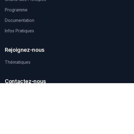
Programme
Documentation
Infos Pratiques
Rejoignez-nous
Thématiques
Contactez-nous
SECRÉTARIAT TECHNIQUE D'ORGANISATION
AGAMANDIN, Zone SBEE,
Abomey-Calavi, Bénin
+229 01 66 66 66 92
infosfsmcotonou2026@gmail.com