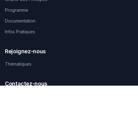
Programme
Documentation
Infos Pratiques
Rejoignez-nous
Thématiques
Contactez-nous
SECRÉTARIAT TECHNIQUE D'ORGANISATION
AGAMANDIN, Zone SBEE,
Abomey-Calavi, Bénin
+229 01 66 66 66 92
infosfsmcotonou2026@gmail.com