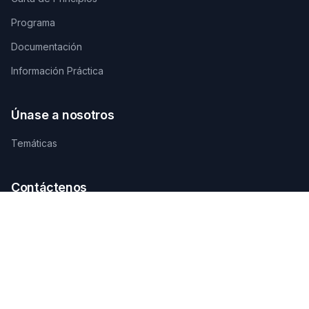
Programa
Documentación
Información Práctica
Únase a nosotros
Temáticas
Contáctenos
SECRETARÍA TÉCNICA DE ORGANIZACIÓN
AGAMANDIN, Zone SBEE,
Abomey-Calavi, Bénin
+229 01 66 66 66 92
infosfsmcotonou2026@gmail.com