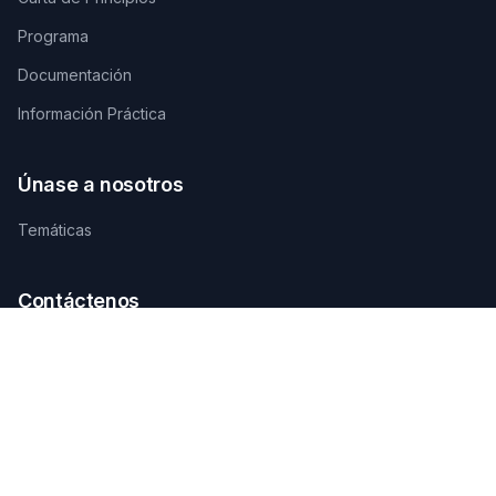
Programa
Documentación
Información Práctica
Únase a nosotros
Temáticas
Contáctenos
SECRETARÍA TÉCNICA DE ORGANIZACIÓN
AGAMANDIN, Zone SBEE,
Abomey-Calavi, Bénin
+229 01 66 66 66 92
infosfsmcotonou2026@gmail.com