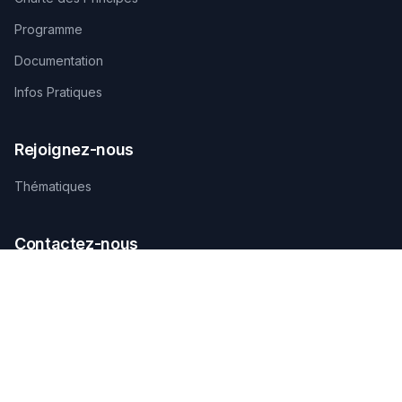
Programme
Documentation
Infos Pratiques
Rejoignez-nous
Thématiques
Contactez-nous
SECRÉTARIAT TECHNIQUE D'ORGANISATION
AGAMANDIN, Zone SBEE,
Abomey-Calavi, Bénin
+229 01 66 66 66 92
infosfsmcotonou2026@gmail.com