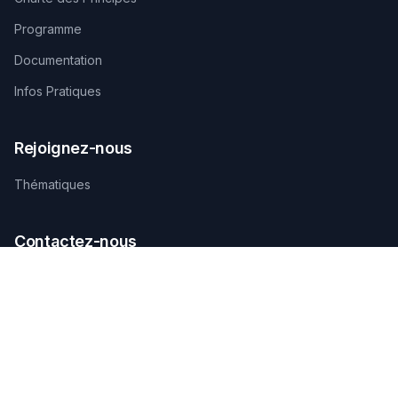
Programme
Documentation
Infos Pratiques
Rejoignez-nous
Thématiques
Contactez-nous
SECRÉTARIAT TECHNIQUE D'ORGANISATION
AGAMANDIN, Zone SBEE,
Abomey-Calavi, Bénin
+229 01 66 66 66 92
infosfsmcotonou2026@gmail.com