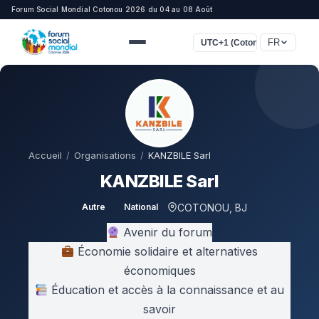
Forum Social Mondial Cotonou 2026 du 04 au 08 Août
FR
UTC+1 (Cotonou, Lagos, Lon
Accueil
/
Organisations
/
KANZBILE Sarl
KANZBILE Sarl
COTONOU, BJ
Autre
National
Avenir du forum
Économie solidaire et alternatives
économiques
Éducation et accès à la connaissance et au
savoir