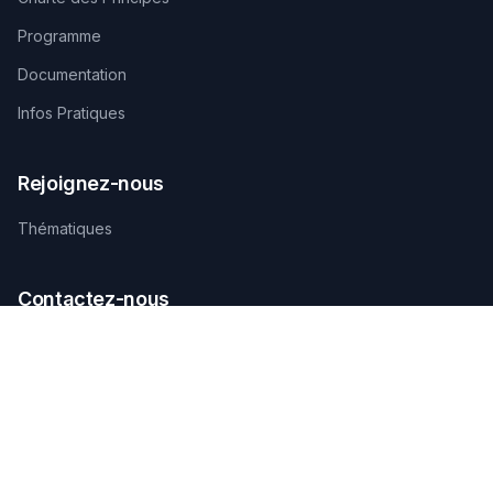
Programme
Documentation
Infos Pratiques
Rejoignez-nous
Thématiques
Contactez-nous
SECRÉTARIAT TECHNIQUE D'ORGANISATION
AGAMANDIN, Zone SBEE,
Abomey-Calavi, Bénin
+229 01 66 66 66 92
infosfsmcotonou2026@gmail.com