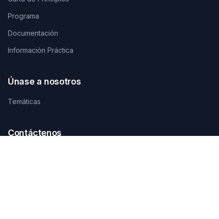
Programa
Documentación
Información Práctica
Únase a nosotros
Temáticas
Contáctenos
SECRETARÍA TÉCNICA DE ORGANIZACIÓN
AGAMANDIN, Zone SBEE,
Abomey-Calavi, Bénin
+229 01 66 66 66 92
infosfsmcotonou2026@gmail.com