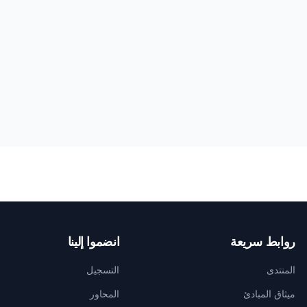
روابط سريعة
انضموا إلينا
المنتدى
التسجيل
ميثاق المبادئ
المحاور