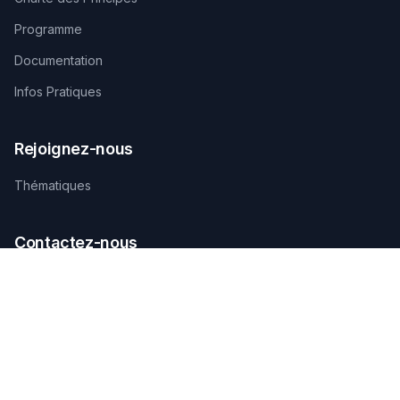
Programme
Documentation
Infos Pratiques
Rejoignez-nous
Thématiques
Contactez-nous
SECRÉTARIAT TECHNIQUE D'ORGANISATION
AGAMANDIN, Zone SBEE,
Abomey-Calavi, Bénin
+229 01 66 66 66 92
infosfsmcotonou2026@gmail.com