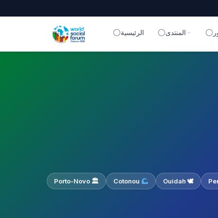
ر
المنتدى
الرئيسية
🏛 Porto-Novo
Cotonou
🕊 Ouidah