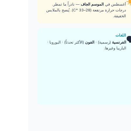
— نادراً ما تمطر.
الموسم الجاف
أغسطس في
درجات حرارة مرتفعة (28–33 °C). يُنصح بالملابس
الخفيفة.
اللغات

(الأكثر تحدثاً) · اليوروبا ·
الفون
(رسمية) ·
الفرنسية
الباريبا وغيرها.