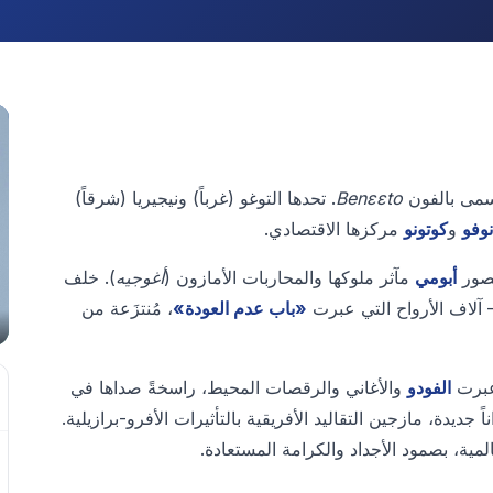
سمى بالفون
Benɛɛto
. تحدها التوغو (غرباً) ونيجيريا (شرقاً)
نوفو
و
كوتونو
مركزها الاقتصادي.
صور
أبومي
مآثر ملوكها والمحاربات الأمازون (
أغوجيه
). خلف
— آلاف الأرواح التي عبرت
«باب عدم العودة»
، مُنتزَعة من
 عبرت
الفودو
والأغاني والرقصات المحيط، راسخةً صداها في
ً جديدة، مازجين التقاليد الأفريقية بالتأثيرات الأفرو-برازيلية.
لمية، بصمود الأجداد والكرامة المستعادة.