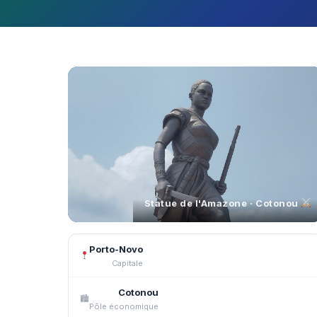
Statue de l'Amazone · Cotonou
Porto-Novo
Capitale
Cotonou
🏙
Pôle économique