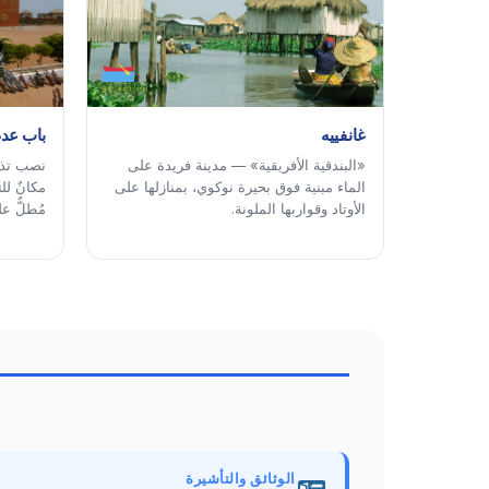
غانفييه
باب عدم
«البندقية الأفريقية» — مدينة فريدة على
نصب تذكا
الماء مبنية فوق بحيرة نوكوي، بمنازلها على
مكانٌ لل
الأوتاد وقواربها الملونة.
مُطلٌّ ع
الوثائق والتأشيرة