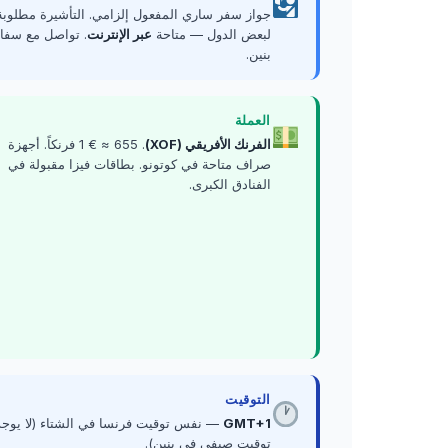
جواز سفر ساري المفعول إلزامي. التأشيرة مطلوبة
لبعض الدول — متاحة
عبر الإنترنت
. تواصل مع سفا
بنين.
العملة
الفرنك الأفريقي (XOF)
. 1 € ≈ 655 فرنكاً. أجهزة
صراف متاحة في كوتونو. بطاقات فيزا مقبولة في
الفنادق الكبرى.
التوقيت
GMT+1
— نفس توقيت فرنسا في الشتاء (لا يوجد
توقيت صيفي في بنين).