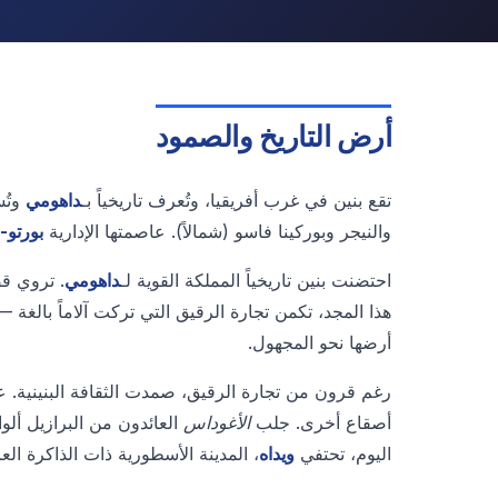
أرض التاريخ والصمود
تقع بنين في غرب أفريقيا، وتُعرف تاريخياً بـ
داهومي
وتُ
والنيجر وبوركينا فاسو (شمالاً). عاصمتها الإدارية
بورتو-
احتضنت بنين تاريخياً المملكة القوية لـ
داهومي
. تروي ق
هذا المجد، تكمن تجارة الرقيق التي تركت آلاماً بالغة 
أرضها نحو المجهول.
رغم قرون من تجارة الرقيق، صمدت الثقافة البنينية.
أصقاع أخرى. جلب
الأغوداس
العائدون من البرازيل ألوانا
اليوم، تحتفي
ويداه
، المدينة الأسطورية ذات الذاكرة العا