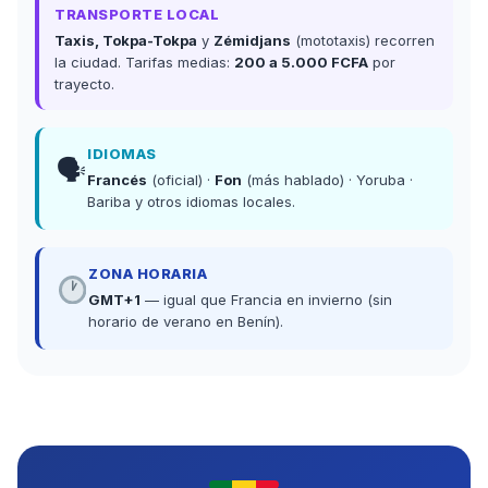
TRANSPORTE LOCAL
Taxis, Tokpa-Tokpa
y
Zémidjans
(mototaxis) recorren
la ciudad. Tarifas medias:
200 a 5.000 FCFA
por
trayecto.
IDIOMAS
🗣
Francés
(oficial) ·
Fon
(más hablado) · Yoruba ·
Bariba y otros idiomas locales.
ZONA HORARIA
GMT+1
— igual que Francia en invierno (sin
horario de verano en Benín).