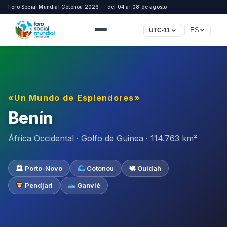
Foro Social Mundial Cotonou 2026 — del 04 al 08 de agosto
ES
UTC-11
«Un Mundo de Esplendores»
Benín
África Occidental · Golfo de Guinea · 114.763 km²
🏛 Porto-Novo
Cotonou
🕊 Ouidah
Pendjari
Ganvié