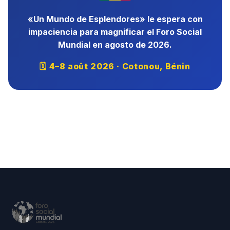
«Un Mundo de Esplendores» le espera con
impaciencia para magnificar el Foro Social
Mundial en agosto de 2026.
🗓 4–8 août 2026 · Cotonou, Bénin