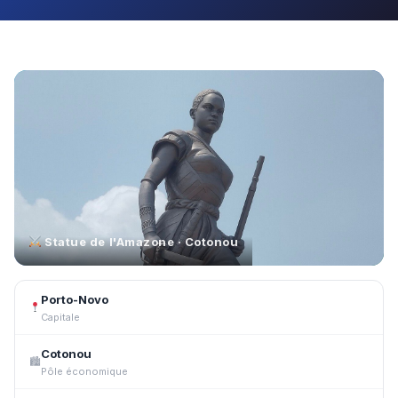
Statue de l'Amazone · Cotonou
Porto-Novo
Capitale
Cotonou
🏙
Pôle économique