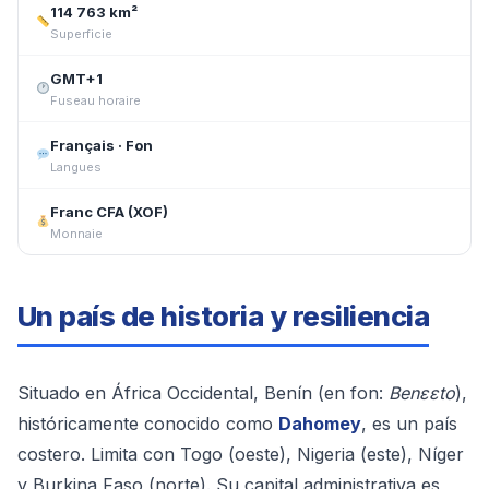
114 763 km²
Superficie
GMT+1
Fuseau horaire
Français · Fon
Langues
Franc CFA (XOF)
Monnaie
Un país de historia y resiliencia
Situado en África Occidental, Benín (en fon:
Benɛɛto
),
históricamente conocido como
Dahomey
, es un país
costero. Limita con Togo (oeste), Nigeria (este), Níger
y Burkina Faso (norte). Su capital administrativa es