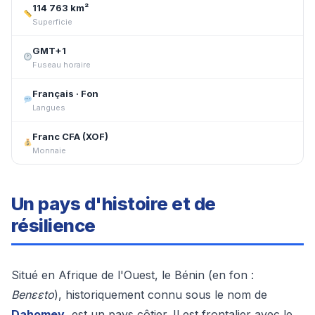
114 763 km²
Superficie
GMT+1
Fuseau horaire
Français · Fon
Langues
Franc CFA (XOF)
Monnaie
Un pays d'histoire et de
résilience
Situé en Afrique de l'Ouest, le Bénin (en fon :
Benɛɛto
), historiquement connu sous le nom de
Dahomey
, est un pays côtier. Il est frontalier avec le