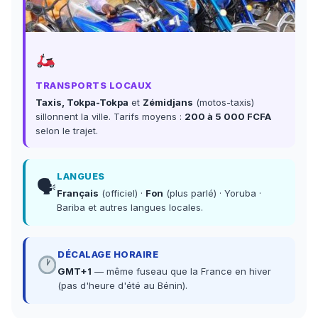
TRANSPORTS LOCAUX
Taxis, Tokpa-Tokpa
et
Zémidjans
(motos-taxis)
sillonnent la ville. Tarifs moyens :
200 à 5 000 FCFA
selon le trajet.
LANGUES
🗣
Français
(officiel) ·
Fon
(plus parlé) · Yoruba ·
Bariba et autres langues locales.
DÉCALAGE HORAIRE
GMT+1
— même fuseau que la France en hiver
(pas d'heure d'été au Bénin).