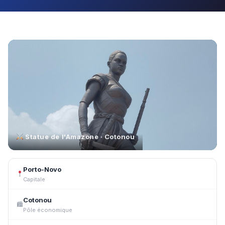
Statue de l'Amazone · Cotonou
Porto-Novo
Capitale
Cotonou
🏙
Pôle économique