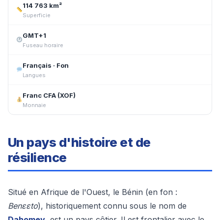
114 763 km²
Superficie
GMT+1
Fuseau horaire
Français · Fon
Langues
Franc CFA (XOF)
Monnaie
Un pays d'histoire et de
résilience
Situé en Afrique de l'Ouest, le Bénin (en fon :
Benɛɛto
), historiquement connu sous le nom de
Dahomey
, est un pays côtier. Il est frontalier avec le