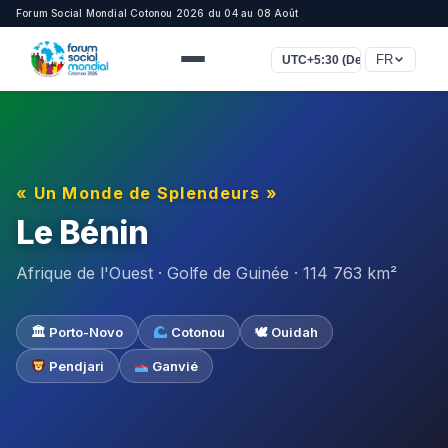
Forum Social Mondial Cotonou 2026 du 04 au 08 Août
FR
UTC+5:30 (Delhi, Colombo)
« Un Monde de Splendeurs »
Le Bénin
Afrique de l'Ouest · Golfe de Guinée · 114 763 km²
🏛 Porto-Novo
Cotonou
🕊 Ouidah
Pendjari
Ganvié