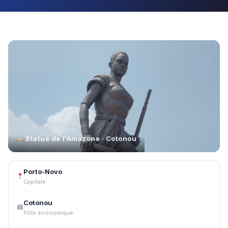
Statue de l'Amazone · Cotonou
Porto-Novo
Capitale
Cotonou
🏙
Pôle économique