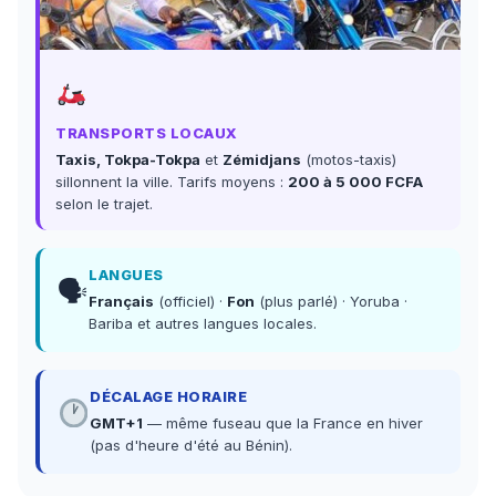
TRANSPORTS LOCAUX
Taxis, Tokpa-Tokpa
et
Zémidjans
(motos-taxis)
sillonnent la ville. Tarifs moyens :
200 à 5 000 FCFA
selon le trajet.
LANGUES
🗣
Français
(officiel) ·
Fon
(plus parlé) · Yoruba ·
Bariba et autres langues locales.
DÉCALAGE HORAIRE
GMT+1
— même fuseau que la France en hiver
(pas d'heure d'été au Bénin).