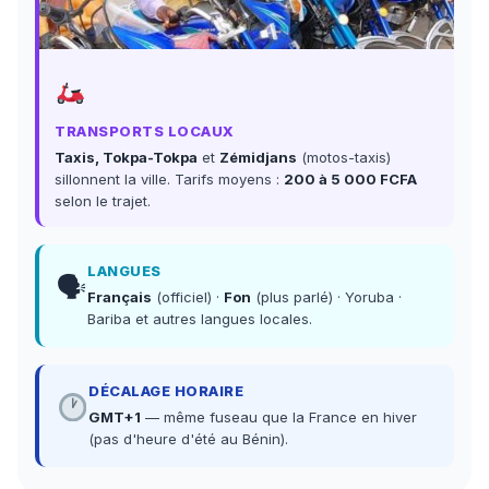
TRANSPORTS LOCAUX
Taxis, Tokpa-Tokpa
et
Zémidjans
(motos-taxis)
sillonnent la ville. Tarifs moyens :
200 à 5 000 FCFA
selon le trajet.
LANGUES
🗣
Français
(officiel) ·
Fon
(plus parlé) · Yoruba ·
Bariba et autres langues locales.
DÉCALAGE HORAIRE
GMT+1
— même fuseau que la France en hiver
(pas d'heure d'été au Bénin).