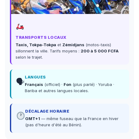
TRANSPORTS LOCAUX
Taxis, Tokpa-Tokpa
et
Zémidjans
(motos-taxis)
sillonnent la ville. Tarifs moyens :
200 à 5 000 FCFA
selon le trajet.
LANGUES
🗣
Français
(officiel) ·
Fon
(plus parlé) · Yoruba ·
Bariba et autres langues locales.
DÉCALAGE HORAIRE
GMT+1
— même fuseau que la France en hiver
(pas d'heure d'été au Bénin).