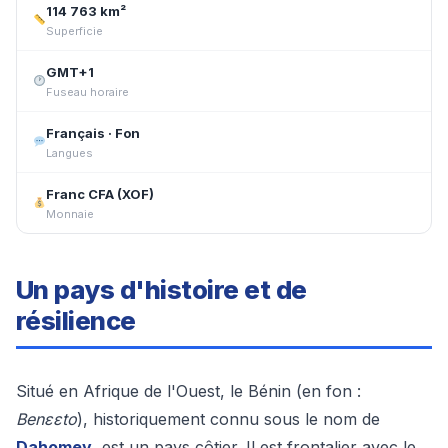
114 763 km²
Superficie
GMT+1
Fuseau horaire
Français · Fon
Langues
Franc CFA (XOF)
Monnaie
Un pays d'histoire et de
résilience
Situé en Afrique de l'Ouest, le Bénin (en fon :
Benɛɛto
), historiquement connu sous le nom de
Dahomey
, est un pays côtier. Il est frontalier avec le