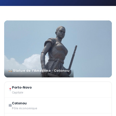
Statue de l'Amazone · Cotonou
Porto-Novo
Capitale
Cotonou
🏙
Pôle économique