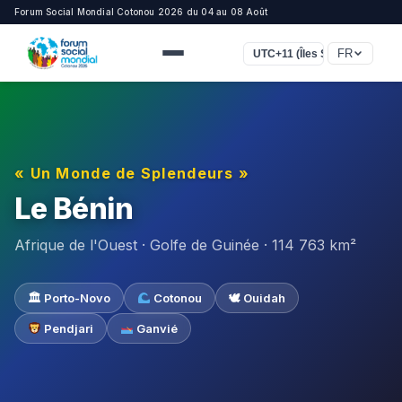
Forum Social Mondial Cotonou 2026 du 04 au 08 Août
FR
UTC+11 (Îles Salomon)
« Un Monde de Splendeurs »
Le Bénin
Afrique de l'Ouest · Golfe de Guinée · 114 763 km²
🏛 Porto-Novo
Cotonou
🕊 Ouidah
Pendjari
Ganvié