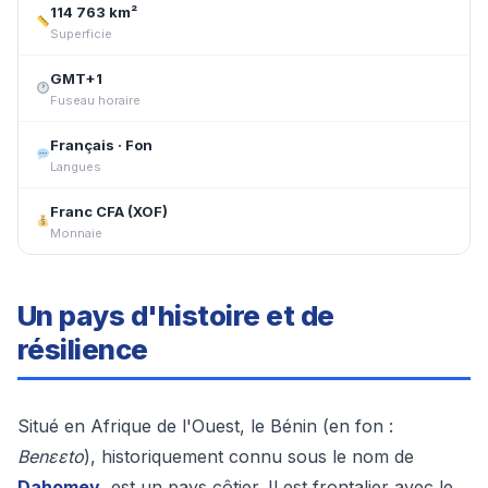
114 763 km²
Superficie
GMT+1
Fuseau horaire
Français · Fon
Langues
Franc CFA (XOF)
Monnaie
Un pays d'histoire et de
résilience
Situé en Afrique de l'Ouest, le Bénin (en fon :
Benɛɛto
), historiquement connu sous le nom de
Dahomey
, est un pays côtier. Il est frontalier avec le