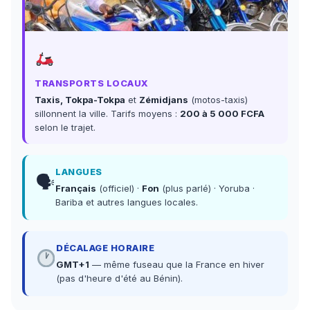
TRANSPORTS LOCAUX
Taxis, Tokpa-Tokpa
et
Zémidjans
(motos-taxis)
sillonnent la ville. Tarifs moyens :
200 à 5 000 FCFA
selon le trajet.
LANGUES
🗣
Français
(officiel) ·
Fon
(plus parlé) · Yoruba ·
Bariba et autres langues locales.
DÉCALAGE HORAIRE
GMT+1
— même fuseau que la France en hiver
(pas d'heure d'été au Bénin).