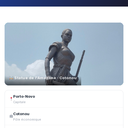
Statue de l'Amazone · Cotonou
Porto-Novo
Capitale
Cotonou
🏙
Pôle économique