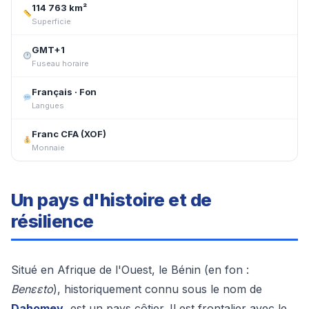
114 763 km²
Superficie
GMT+1
Fuseau horaire
Français · Fon
Langues
Franc CFA (XOF)
Monnaie
Un pays d'histoire et de
résilience
Situé en Afrique de l'Ouest, le Bénin (en fon :
Benɛɛto
), historiquement connu sous le nom de
Dahomey
, est un pays côtier. Il est frontalier avec le