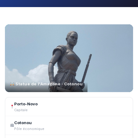
Statue de l'Amazone · Cotonou
Porto-Novo
Capitale
Cotonou
🏙
Pôle économique