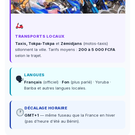
TRANSPORTS LOCAUX
Taxis, Tokpa-Tokpa
et
Zémidjans
(motos-taxis)
sillonnent la ville. Tarifs moyens :
200 à 5 000 FCFA
selon le trajet.
LANGUES
🗣
Français
(officiel) ·
Fon
(plus parlé) · Yoruba ·
Bariba et autres langues locales.
DÉCALAGE HORAIRE
GMT+1
— même fuseau que la France en hiver
(pas d'heure d'été au Bénin).