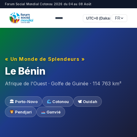
Forum Social Mondial Cotonou 2026 du 04 au 08 Août
FR
UTC+0 (Dakar, Casablanca)
« Un Monde de Splendeurs »
Le Bénin
Afrique de l'Ouest · Golfe de Guinée · 114 763 km²
🏛 Porto-Novo
Cotonou
🕊 Ouidah
Pendjari
Ganvié