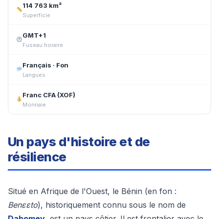
114 763 km²
Superficie
GMT+1
Fuseau horaire
Français · Fon
Langues
Franc CFA (XOF)
Monnaie
Un pays d'histoire et de
résilience
Situé en Afrique de l'Ouest, le Bénin (en fon :
Benɛɛto
), historiquement connu sous le nom de
Dahomey
, est un pays côtier. Il est frontalier avec le