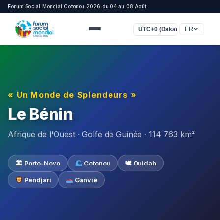
Forum Social Mondial Cotonou 2026 du 04 au 08 Août
FR
UTC+0 (Dakar, Casablanca)
« Un Monde de Splendeurs »
Le Bénin
Afrique de l'Ouest · Golfe de Guinée · 114 763 km²
🏛 Porto-Novo
Cotonou
🕊 Ouidah
Pendjari
Ganvié