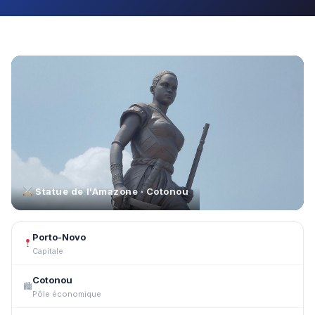
Statue de l'Amazone · Cotonou
Porto-Novo
Capitale
Cotonou
🏙
Pôle économique