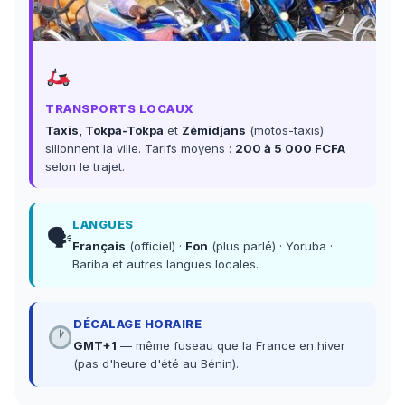
TRANSPORTS LOCAUX
Taxis, Tokpa-Tokpa
et
Zémidjans
(motos-taxis)
sillonnent la ville. Tarifs moyens :
200 à 5 000 FCFA
selon le trajet.
LANGUES
🗣
Français
(officiel) ·
Fon
(plus parlé) · Yoruba ·
Bariba et autres langues locales.
DÉCALAGE HORAIRE
GMT+1
— même fuseau que la France en hiver
(pas d'heure d'été au Bénin).