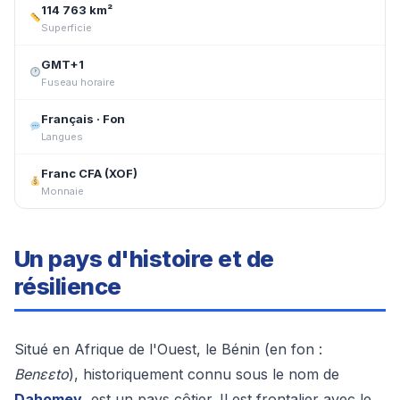
114 763 km²
Superficie
GMT+1
Fuseau horaire
Français · Fon
Langues
Franc CFA (XOF)
Monnaie
Un pays d'histoire et de
résilience
Situé en Afrique de l'Ouest, le Bénin (en fon :
Benɛɛto
), historiquement connu sous le nom de
Dahomey
, est un pays côtier. Il est frontalier avec le