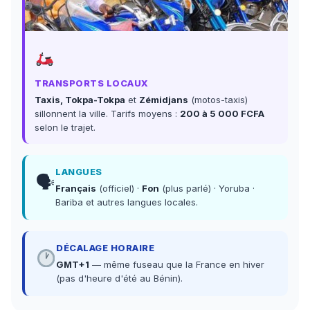
TRANSPORTS LOCAUX
Taxis, Tokpa-Tokpa
et
Zémidjans
(motos-taxis)
sillonnent la ville. Tarifs moyens :
200 à 5 000 FCFA
selon le trajet.
LANGUES
🗣
Français
(officiel) ·
Fon
(plus parlé) · Yoruba ·
Bariba et autres langues locales.
DÉCALAGE HORAIRE
GMT+1
— même fuseau que la France en hiver
(pas d'heure d'été au Bénin).