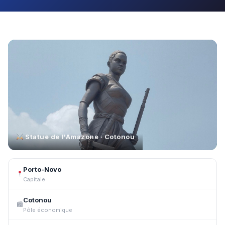
Statue de l'Amazone · Cotonou
Porto-Novo
Capitale
Cotonou
🏙
Pôle économique