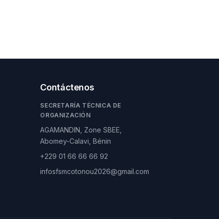
Contáctenos
SECRETARÍA TÉCNICA DE
ORGANIZACIÓN
AGAMANDIN, Zone SBEE,
Abomey-Calavi, Bénin
+229 01 66 66 66 92
infosfsmcotonou2026@gmail.com