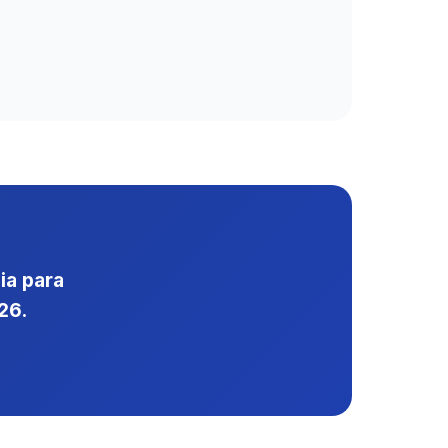
ia para
26.