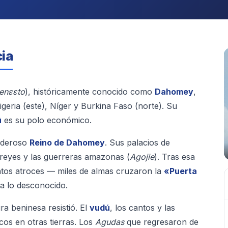
cia
enɛɛto
), históricamente conocido como
Dahomey
,
igeria (este), Níger y Burkina Faso (norte). Su
ú
es su polo económico.
poderoso
Reino de Dahomey
. Sus palacios de
reyes y las guerreras amazonas (
Agojie
). Tras esa
entos atroces — miles de almas cruzaron la
«Puerta
ia lo desconocido.
ra beninesa resistió. El
vudú
, los cantos y las
os en otras tierras. Los
Agudas
que regresaron de