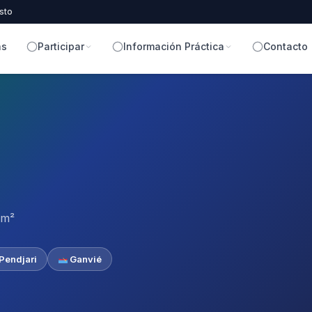
sto
as
Participar
Información Práctica
Contacto
km²
Pendjari
Ganvié