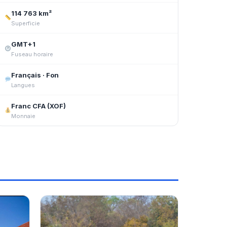
114 763 km²
Superficie
GMT+1
Fuseau horaire
Français · Fon
Langues
Franc CFA (XOF)
Monnaie