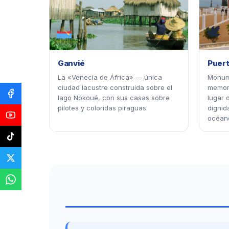
🕊
Ganvié
Puert
La «Venecia de África» — única
Monum
ciudad lacustre construida sobre el
memori
lago Nokoué, con sus casas sobre
lugar 
pilotes y coloridas piraguas.
dignid
océano