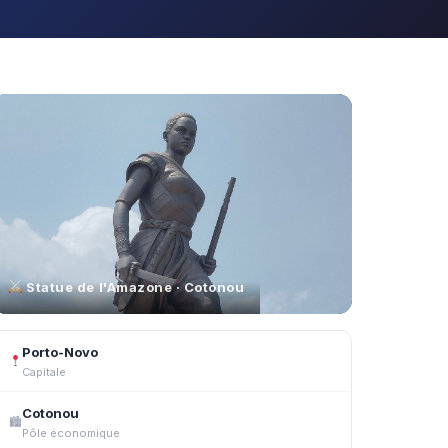
Statue de l'Amazone · Cotonou
Porto-Novo
Capitale
Cotonou
🏙
Pôle économique