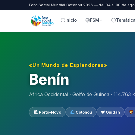
Foro Social Mundial Cotonou 2026 — del 04 al 08 de ago
Inicio
FSM
Temátic
«Un Mundo de Esplendores»
Benín
África Occidental · Golfo de Guinea · 114.763 
🏛 Porto-Novo
Cotonou
🕊 Ouidah