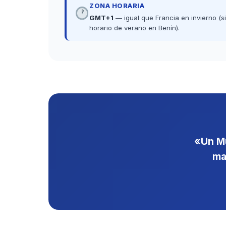
ZONA HORARIA
GMT+1
— igual que Francia en invierno (s
horario de verano en Benín).
«Un Mu
ma