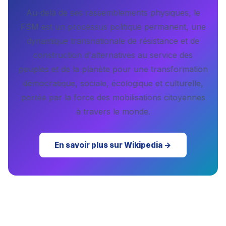
Au-delà de ses rassemblements physiques, le
FSM est un processus politique permanent, une
dynamique transnationale de résistance et de
construction d'alternatives au service des
peuples et de la planète pour une transformation
démocratique, sociale, écologique et culturelle,
portée par la force des mobilisations citoyennes
à travers le monde.
En savoir plus sur Wikipedia →