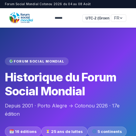
Forum Social Mondial Cotonou 2026 du 04 au 08 Août
FR
UTC-2 (Groenland)
FORUM SOCIAL MONDIAL
Historique du Forum
Social Mondial
Depuis 2001 · Porto Alegre → Cotonou 2026 · 17e
édition
16 éditions
25 ans de luttes
5 continents