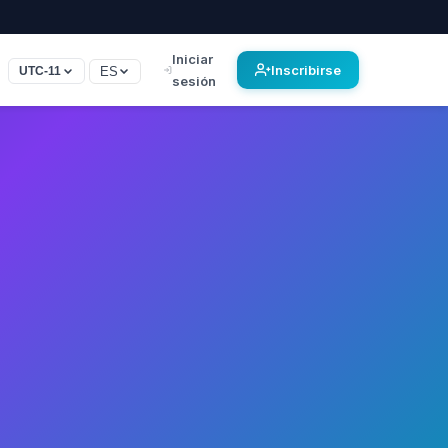
Iniciar
Inscribirse
ES
UTC-11
sesión