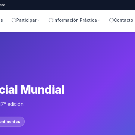
sto
as
Participar
Información Práctica
Contacto
ocial Mundial
7ª edición
ontinentes