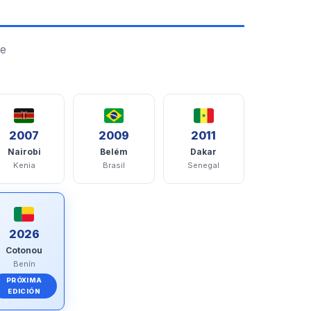
de
2007
2009
2011
Nairobi
Belém
Dakar
Kenia
Brasil
Senegal
2026
Cotonou
Benín
PRÓXIMA
EDICIÓN