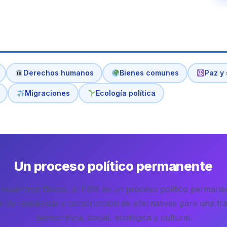
Derechos humanos
Bienes comunes
Paz y
Migraciones
Ecología política
Un proceso político permanente
encuentros físicos, el FSM es un proceso político permane
l de resistencia y construcción de alternativas para una t
democrática, social, ecológica y cultural.