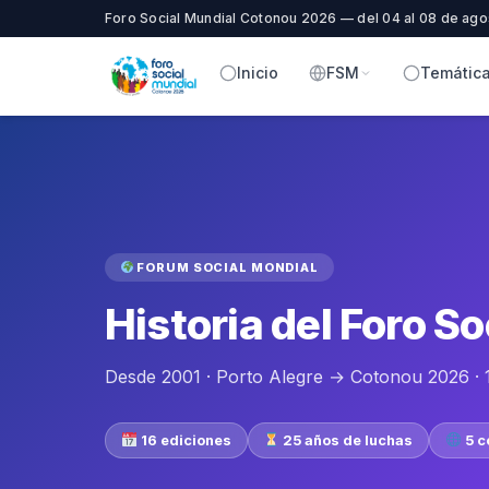
Foro Social Mundial Cotonou 2026 — del 04 al 08 de ago
Inicio
FSM
Temátic
FORUM SOCIAL MONDIAL
Historia del Foro S
Desde 2001 · Porto Alegre → Cotonou 2026 · 1
16 ediciones
25 años de luchas
5 c