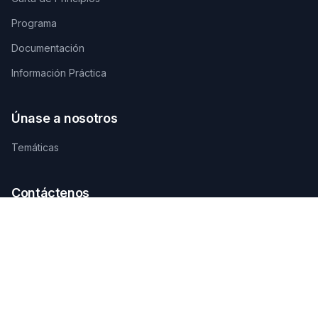
Programa
Documentación
Información Práctica
Únase a nosotros
Temáticas
Contáctenos
SECRETARÍA TÉCNICA DE ORGANIZACIÓN
AGAMANDIN, Zone SBEE,
Abomey-Calavi, Bénin
+229 01 66 66 66 92
infosfsmcotonou2026@gmail.com