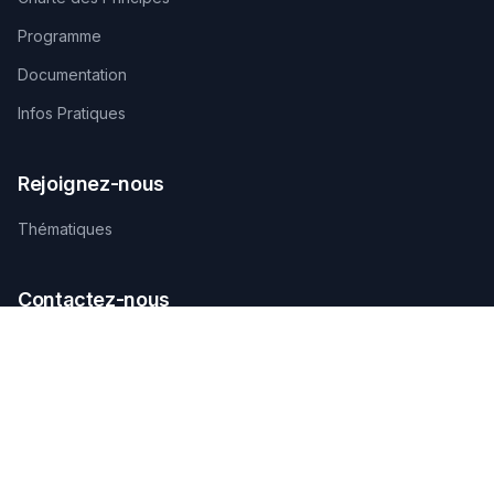
Programme
Documentation
Infos Pratiques
Rejoignez-nous
Thématiques
Contactez-nous
SECRÉTARIAT TECHNIQUE D'ORGANISATION
AGAMANDIN, Zone SBEE,
Abomey-Calavi, Bénin
+229 01 66 66 66 92
infosfsmcotonou2026@gmail.com