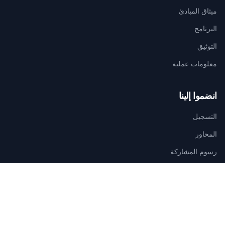
ميثاق المبادئ
البرنامج
التوثيق
معلومات عملية
انضموا إلينا
التسجيل
المحاور
رسوم المشاركة
اتصلوا بنا
الأمانة التقنية للتنظيم
AGAMANDIN, Zone SBEE,