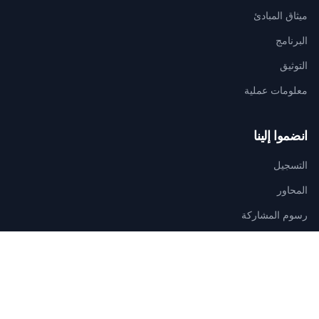
ميثاق المبادئ
البرنامج
التوثيق
معلومات عملية
انضموا إلينا
التسجيل
المحاور
رسوم المشاركة
اتصلوا بنا
الأمانة التقنية للتنظيم
AGAMANDIN, Zone SBEE,