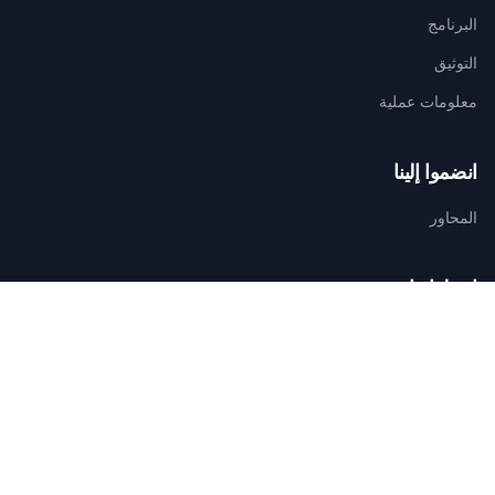
البرنامج
التوثيق
معلومات عملية
انضموا إلينا
المحاور
اتصلوا بنا
الأمانة التقنية للتنظيم
AGAMANDIN, Zone SBEE,
Abomey-Calavi, Bénin
+229 01 66 66 66 92
infosfsmcotonou2026@gmail.com