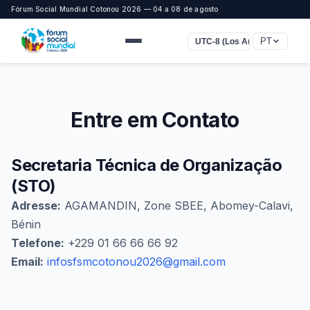
Fórum Social Mundial Cotonou 2026 — 04 a 08 de agosto
PT
UTC-8 (Los Angeles)
Entre em Contato
Secretaria Técnica de Organização
(STO)
Adresse:
AGAMANDIN, Zone SBEE, Abomey-Calavi,
Bénin
Telefone:
+229 01 66 66 66 92
Email:
infosfsmcotonou2026@gmail.com