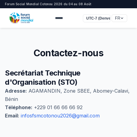
Forum Social Mondial Cotonou 2026 du 04 au 08 Août
FR
UTC-7 (Denver)
Contactez-nous
Secrétariat Technique
d'Organisation (STO)
Adresse:
AGAMANDIN, Zone SBEE, Abomey-Calavi,
Bénin
Téléphone:
+229 01 66 66 66 92
Email:
infosfsmcotonou2026@gmail.com