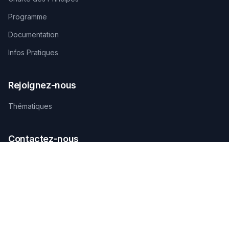
Programme
Documentation
Infos Pratiques
Rejoignez-nous
Thématiques
Contactez-nous
SECRÉTARIAT TECHNIQUE D'ORGANISATION
AGAMANDIN, Zone SBEE,
Abomey-Calavi, Bénin
+229 01 66 66 66 92
infosfsmcotonou2026@gmail.com