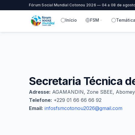
Fórum Social Mundial Cotonou 2026 — 04 a 08 de agost
Início
FSM
Temátic
Secretaria Técnica 
Adresse:
AGAMANDIN, Zone SBEE, Abomey-C
Telefone:
+229 01 66 66 66 92
Email:
infosfsmcotonou2026@gmail.com