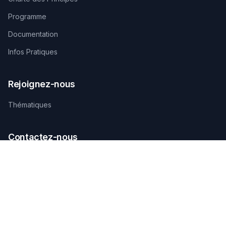
Programme
Documentation
Infos Pratiques
Rejoignez-nous
Thématiques
Contactez-nous
SECRÉTARIAT TECHNIQUE D'ORGANISATION
AGAMANDIN, Zone SBEE,
Abomey-Calavi, Bénin
+229 01 66 66 66 92
infosfsmcotonou2026@gmail.com