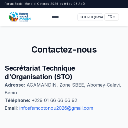
Forum Social Mondial Cotonou 2026 du 04 au 08 Août
FR
UTC-10 (Hawaï)
Contactez-nous
Secrétariat Technique
d'Organisation (STO)
Adresse:
AGAMANDIN, Zone SBEE, Abomey-Calavi,
Bénin
Téléphone:
+229 01 66 66 66 92
Email:
infosfsmcotonou2026@gmail.com