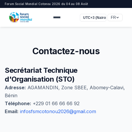
Forum Social Mondial Cotonou 2026 du 04 au 08 Août
FR
UTC+3 (Nairobi, Bagdad)
Contactez-nous
Secrétariat Technique
d'Organisation (STO)
Adresse:
AGAMANDIN, Zone SBEE, Abomey-Calavi,
Bénin
Téléphone:
+229 01 66 66 66 92
Email:
infosfsmcotonou2026@gmail.com