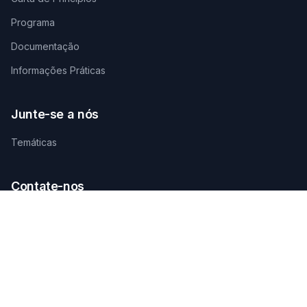
Programa
Documentação
Informações Práticas
Junte-se a nós
Temáticas
Contate-nos
SECRETARIADO TÉCNICO DE ORGANIZAÇÃO
AGAMANDIN, Zone SBEE,
Abomey-Calavi, Bénin
+229 01 66 66 66 92
infosfsmcotonou2026@gmail.com