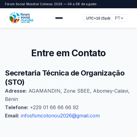
Fórum Social Mundial Cotonou 2026 — 04 a 08 de agosto
PT
UTC+10 (Sydney)
Entre em Contato
Secretaria Técnica de Organização
(STO)
Adresse:
AGAMANDIN, Zone SBEE, Abomey-Calavi,
Bénin
Telefone:
+229 01 66 66 66 92
Email:
infosfsmcotonou2026@gmail.com