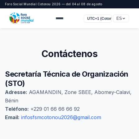
Foro Social Mundial Cotonou 2026 — del 04 al 08 de agosto
ES
UTC+1 (Cotonou, Lagos, Lon
Contáctenos
Secretaría Técnica de Organización
(STO)
Adresse:
AGAMANDIN, Zone SBEE, Abomey-Calavi,
Bénin
Teléfono:
+229 01 66 66 66 92
Email:
infosfsmcotonou2026@gmail.com