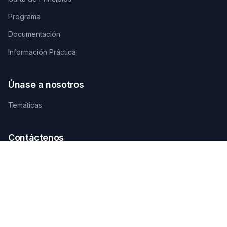
Programa
Documentación
Información Práctica
Únase a nosotros
Temáticas
Contáctenos
SECRETARÍA TÉCNICA DE ORGANIZACIÓN
AGAMANDIN, Zone SBEE,
Abomey-Calavi, Bénin
+229 01 66 66 66 92
infosfsmcotonou2026@gmail.com