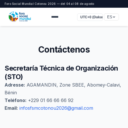
Foro Social Mundial Cotonou 2026 — del 04 al 08 de agosto
ES
UTC+0 (Dakar, Casablanca)
Contáctenos
Secretaría Técnica de Organización
(STO)
Adresse:
AGAMANDIN, Zone SBEE, Abomey-Calavi,
Bénin
Teléfono:
+229 01 66 66 66 92
Email:
infosfsmcotonou2026@gmail.com