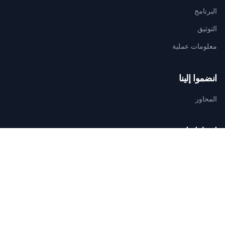
البرنامج
التوثيق
معلومات عملية
انضموا إلينا
المحاور
اتصلوا بنا
الأمانة التقنية للتنظيم
AGAMANDIN, Zone SBEE,
Abomey-Calavi, Bénin
+229 01 66 66 66 92
infosfsmcotonou2026@gmail.com