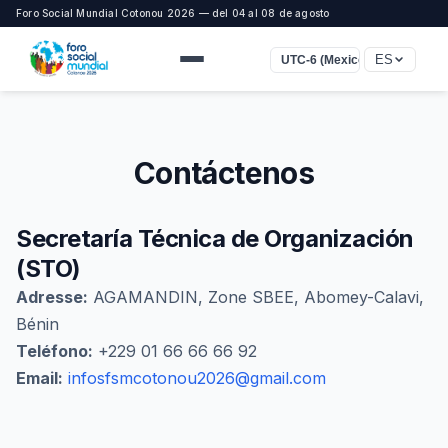
Foro Social Mundial Cotonou 2026 — del 04 al 08 de agosto
ES
UTC-6 (Mexico)
Contáctenos
Secretaría Técnica de Organización
(STO)
Adresse:
AGAMANDIN, Zone SBEE, Abomey-Calavi,
Bénin
Teléfono:
+229 01 66 66 66 92
Email:
infosfsmcotonou2026@gmail.com