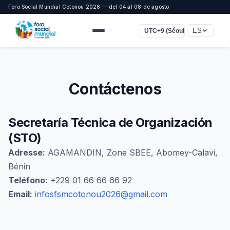
Foro Social Mundial Cotonou 2026 — del 04 al 08 de agosto
ES
UTC+9 (Séoul, Tokyo)
Contáctenos
Secretaría Técnica de Organización
(STO)
Adresse:
AGAMANDIN, Zone SBEE, Abomey-Calavi,
Bénin
Teléfono:
+229 01 66 66 66 92
Email:
infosfsmcotonou2026@gmail.com